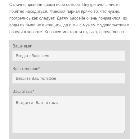
Отлично провели время всей семьей. Внутри очень чисто,
приятно находиться. Финская парная прямо то, что нужно,
прогрелись как следует. Детям бассейн очень понравился, из
воды их было не вытащить, да и мы с мужем с удовольствием
попели в караоке. Хорошее место для отдыха, определенно
можно вернуться.
Ваше имя*
Эдуард
03.04.2026 в 08:49
Бронировали на пару часов Сауну Багира с друзьями, чтобы
немного отдохнуть после работы. Финская парная отличная,
Ваш телефон*
жар держит как надо. Понравилось, что администратор все
показал перед заходом, вопросов не возникло. Бассейн
чистый и освежает, а напоследок еще успели попеть в
Ваш отзыв*
караоке. Отличный вечер, остались довольны.
Алексей
25.02.2026 в 12:53
Жаркая сауна, парная просто огонь! Очень понравилось.
Вадим
24.02.2026 в 22:21
Хочу поделиться! Отмечал тут свой день рождения с семьёй